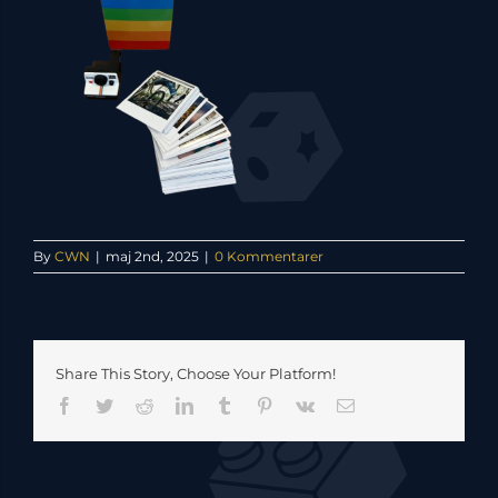
By
CWN
|
maj 2nd, 2025
|
0 Kommentarer
Share This Story, Choose Your Platform!
Facebook
Twitter
Reddit
LinkedIn
Tumblr
Pinterest
Vk
E-
mail