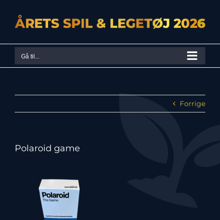
Skip
to
content
Gå til...
Forrige
Polaroid game