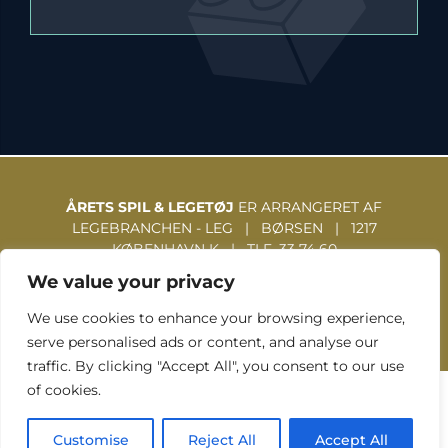
ÅRETS SPIL & LEGETØJ
ER ARRANGERET AF
LEGEBRANCHEN - LEG | BØRSEN | 1217
KØBENHAVN K | TLF. 33 74 60
31 | WWW.LEGEBRANCHEN.DK
We value your privacy
We use cookies to enhance your browsing experience,
serve personalised ads or content, and analyse our
traffic. By clicking "Accept All", you consent to our use
of cookies.
TOUCH GRAFISK © 2026
Customise
Reject All
Accept All
Facebook