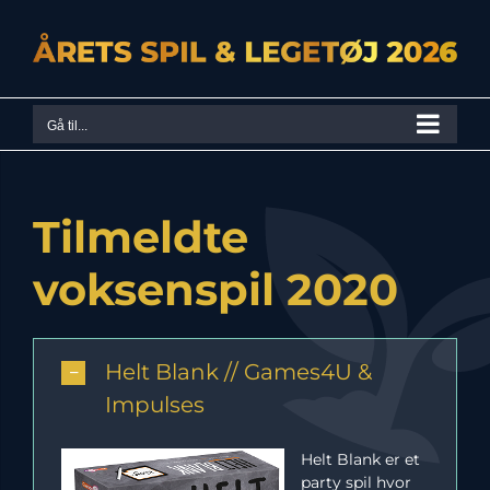
Skip
to
content
Gå til...
Tilmeldte
voksenspil 2020
Helt Blank // Games4U &
Impulses
Helt Blank er et
party spil hvor