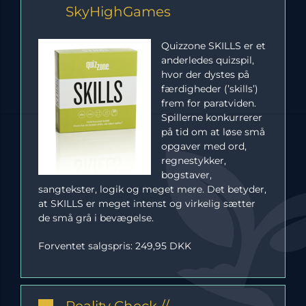
SkyHighGames
Quizzone SKILLS er et
anderledes quizspil,
hvor der dystes på
færdigheder (’skills’)
frem for paratviden.
Spillerne konkurrerer
på tid om at løse små
opgaver med ord,
regnestykker,
bogstaver,
sangtekster, logik og meget mere. Det betyder,
at SKILLS er meget intenst og virkelig sætter
de små grå i bevægelse.
Forventet salgspris: 249,95 DKK
Reality Check //