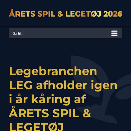
Skip
to
content
Gå til...
Legebranchen
LEG afholder igen
i år kåring af
ÅRETS SPIL &
LEGETØJ