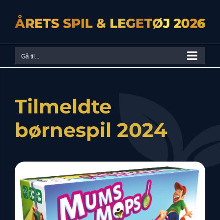
Skip
to
content
Gå til...
Tilmeldte
børnespil 2024