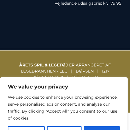
Vejledende udsalgspris: kr. 179,95
ÅRETS SPIL & LEGETØJ
ER ARRANGERET AF
LEGEBRANCHEN - LEG | BØRSEN | 1217
KØBENHAVN K | TLF. 33 74 60
31 | WWW.LEGEBRANCHEN.DK
We value your privacy
We use cookies to enhance your browsing experience,
serve personalised ads or content, and analyse our
traffic. By clicking "Accept All", you consent to our use
of cookies.
TOUCH GRAFISK © 2026