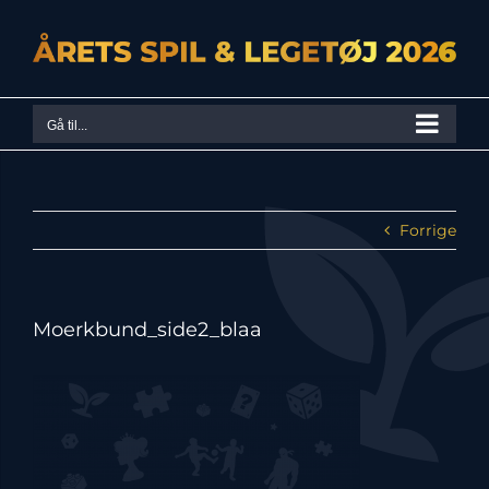
Skip
to
content
Gå til...
Forrige
Moerkbund_side2_blaa