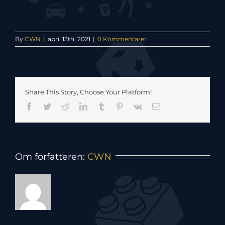
By
CWN
|
april 13th, 2021
|
0 Kommentarer
Share This Story, Choose Your Platform!
Facebook
Twitter
Reddit
LinkedIn
Tumblr
Pinterest
Vk
E-
mail
Om forfatteren:
CWN