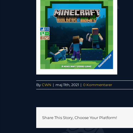
By
CWN
|
maj 11th, 2021
|
0 Kommentarer
Share This Story, Choose Your Platform!