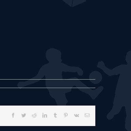
Facebook
Twitter
Reddit
LinkedIn
Tumblr
Pinterest
Vk
E-
mail