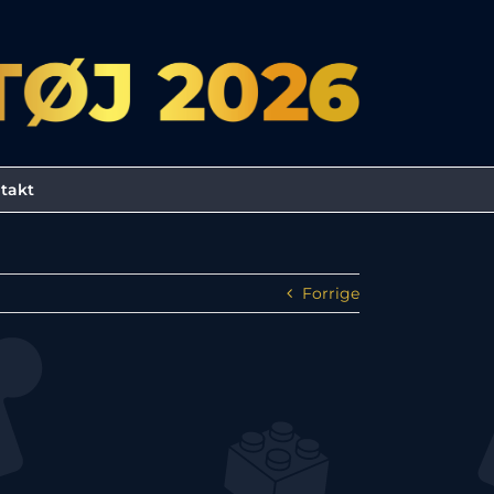
takt
Forrige