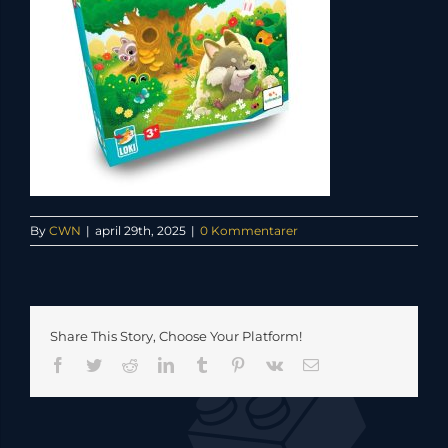
By
CWN
|
april 29th, 2025
|
0 Kommentarer
Share This Story, Choose Your Platform!
Facebook
Twitter
Reddit
LinkedIn
Tumblr
Pinterest
Vk
E-
mail