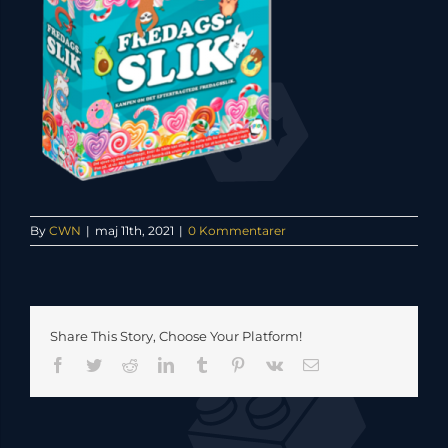
By
CWN
|
maj 11th, 2021
|
0 Kommentarer
Share This Story, Choose Your Platform!
Facebook
Twitter
Reddit
LinkedIn
Tumblr
Pinterest
Vk
E-
mail