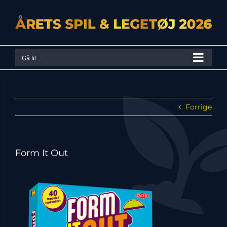
Skip
to
content
Gå til...
Forrige
Form It Out