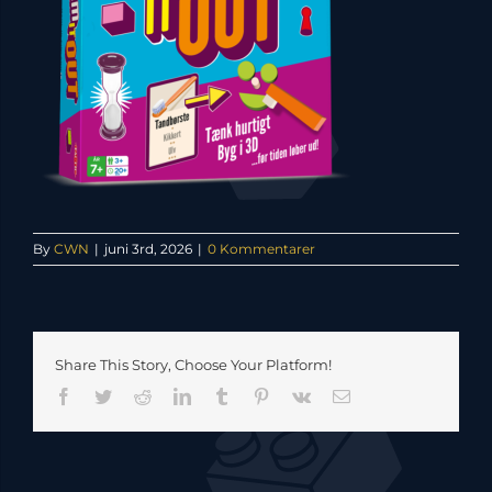
By
CWN
|
juni 3rd, 2026
|
0 Kommentarer
Share This Story, Choose Your Platform!
Facebook
Twitter
Reddit
LinkedIn
Tumblr
Pinterest
Vk
E-
mail