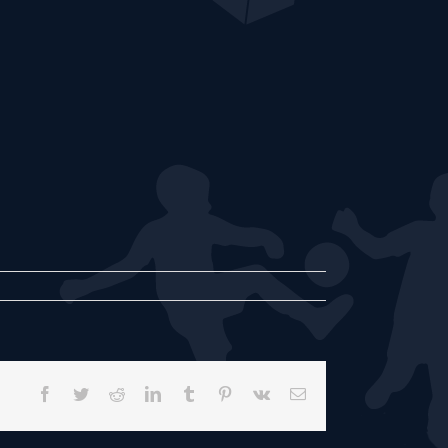
Facebook
Twitter
Reddit
LinkedIn
Tumblr
Pinterest
Vk
E-
mail