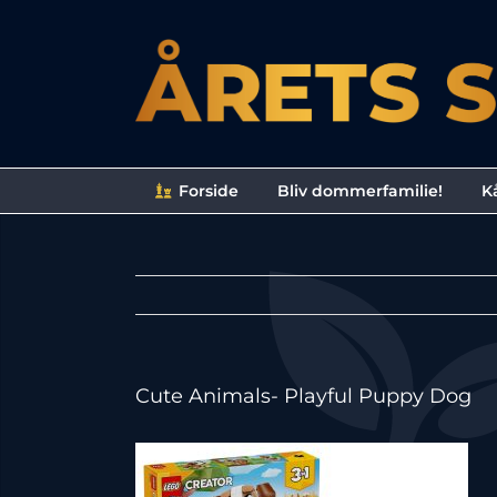
Skip
to
content
Forside
Bliv dommerfamilie!
Kå
Cute Animals- Playful Puppy Dog