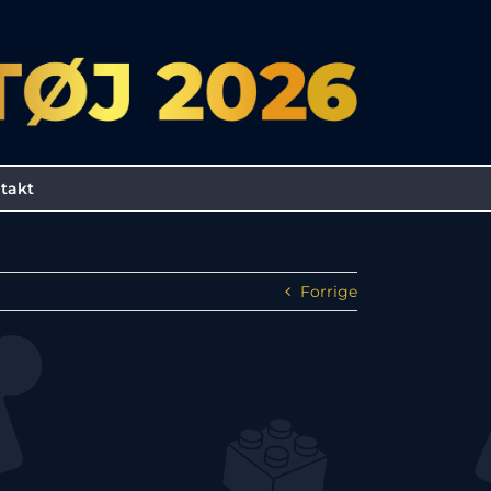
takt
Forrige