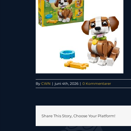
By
CWN
|
juni 4th, 2026
|
0 Kommentarer
Share This Story, Choose Your Platform!