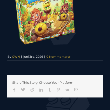
By
CWN
|
juni 3rd, 2026
|
0 Kommentarer
Share This Story, Choose Your Platform!
Facebook
Twitter
Reddit
LinkedIn
Tumblr
Pinterest
Vk
E-
mail