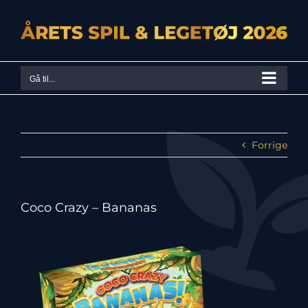
Skip
to
content
Gå til...
Forrige
Coco Crazy – Bananas