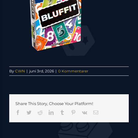
By
CWN
|
juni 3rd, 2026
|
0 Kommentarer
Share This Story, Choose Your Platform!
Facebook
Twitter
Reddit
LinkedIn
Tumblr
Pinterest
Vk
E-
mail