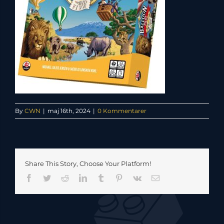
By
CWN
|
maj 16th, 2024
|
0 Kommentarer
Share This Story, Choose Your Platform!
Facebook
Twitter
Reddit
LinkedIn
Tumblr
Pinterest
Vk
E-
mail