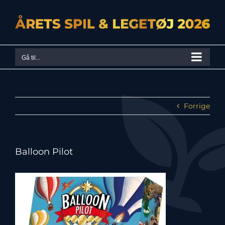
Skip
to
content
Gå til...
Forrige
Balloon Pilot