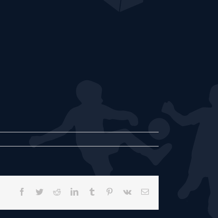
Facebook
Twitter
Reddit
LinkedIn
Tumblr
Pinterest
Vk
E-
mail