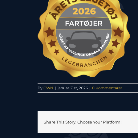
By
CWN
|
januar 21st, 2026
|
0 Kommentarer
Share This Story, Choose Your Platform!