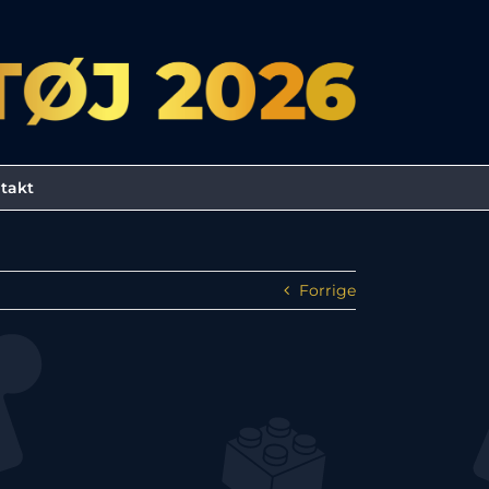
takt
Forrige