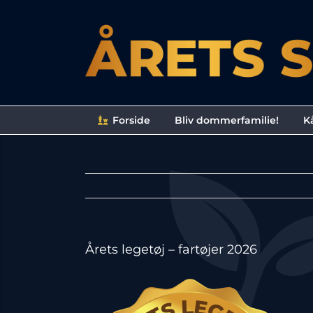
Skip
to
content
Forside
Bliv dommerfamilie!
Kå
Årets legetøj – fartøjer 2026