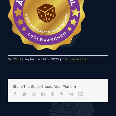
By
CWN
|
september 24th, 2025
|
0 Kommentarer
Share This Story, Choose Your Platform!
Facebook
Twitter
Reddit
LinkedIn
Tumblr
Pinterest
Vk
E-
mail