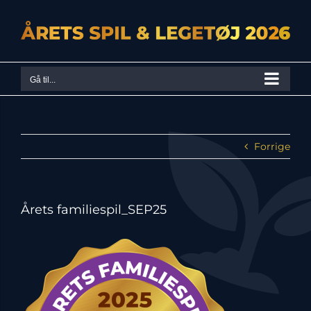
Skip
to
content
Gå til...
Forrige
Årets familiespil_SEP25