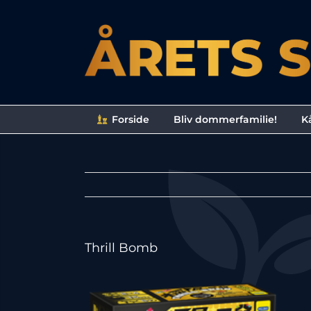
Skip
to
content
Forside
Bliv dommerfamilie!
Kå
Thrill Bomb