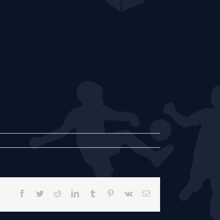
Facebook
Twitter
Reddit
LinkedIn
Tumblr
Pinterest
Vk
E-
mail