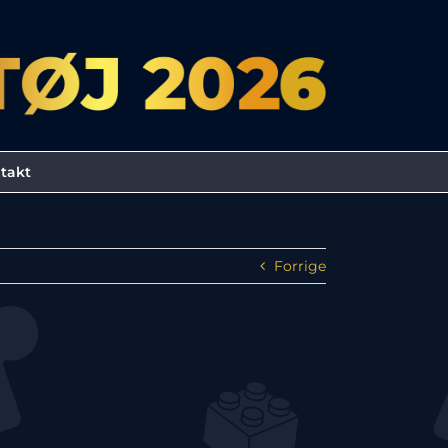
takt
Forrige