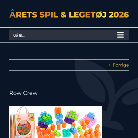
Skip
to
content
Gå til...
Forrige
Row Crew