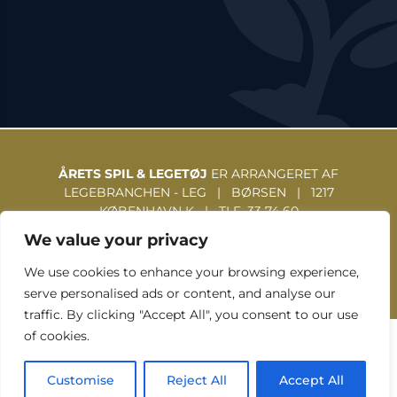
ÅRETS SPIL & LEGETØJ
ER ARRANGERET AF
LEGEBRANCHEN - LEG | BØRSEN | 1217
KØBENHAVN K | TLF. 33 74 60
31 | WWW.LEGEBRANCHEN.DK
We value your privacy
We use cookies to enhance your browsing experience,
serve personalised ads or content, and analyse our
traffic. By clicking "Accept All", you consent to our use
of cookies.
TOUCH GRAFISK © 2026
Customise
Reject All
Accept All
Facebook