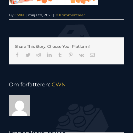
By
CWN
|
maj 11th, 2021
|
0 Kommentarer
Share This Story, Choose Your Platform!
Facebook
Twitter
Reddit
LinkedIn
Tumblr
Pinterest
Vk
E-
mail
Om forfatteren:
CWN